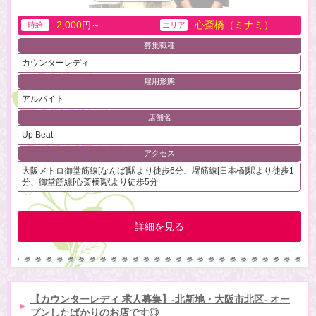
2,000
心斎橋（ミナミ）
円～
時給
エリア
募集職種
カウンターレディ
雇用形態
アルバイト
店舗名
Up Beat
アクセス
大阪メトロ御堂筋線[なんば]駅より徒歩6分、堺筋線[日本橋]駅より徒歩1
分、御堂筋線[心斎橋]駅より徒歩5分
詳細を見る
【カウンターレディ 求人募集】-北新地・大阪市北区- オー
プンしたばかりのお店です◎