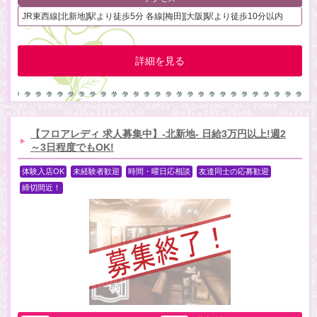
JR東西線[北新地]駅より徒歩5分 各線[梅田][大阪]駅より徒歩10分以内
詳細を見る
【フロアレディ 求人募集中】-北新地- 日給3万円以上!週2
～3日程度でもOK!
体験入店OK
未経験者歓迎
時間・曜日応相談
友達同士の応募歓迎
締切間近！