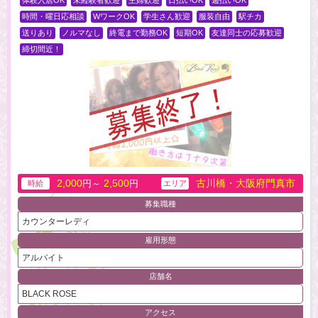
体験入店OK
未経験者歓迎
主婦歓迎
日払いOK
週払いOK
時間・曜日応相談
WワークOK
学生さん歓迎
服装自由
駅チカ
送りあり
ノルマなし
終電まで勤務OK
短期OK
友達同士の応募歓迎
締切間近！
2,000
2,500
古川橋・大阪府門真市
円～
円
時給
エリア
募集職種
カウンターレディ
雇用形態
アルバイト
店舗名
BLACK ROSE
アクセス