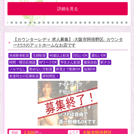
詳細を見る
【カウンターレディ 求人募集】-大阪市阿倍野区- カウンタ
ーだけのアットホームなお店です
未経験者歓迎
主婦歓迎
40歳以上歓迎
日払いOK
週払いOK
時間・曜日応相談
WワークOK
学生さん歓迎
服装自由
駅チカ
ノルマなし
飲めない方歓迎
終電まで勤務OK
短期OK
友達同士の応募歓迎
締切間近！
1,500
大阪市阿倍野区
円～
時給
エリア