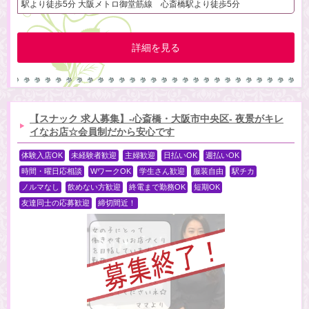
駅より徒歩5分 大阪メトロ御堂筋線 心斎橋駅より徒歩5分
詳細を見る
【スナック 求人募集】-心斎橋・大阪市中央区- 夜景がキレ
イなお店☆会員制だから安心です
体験入店OK
未経験者歓迎
主婦歓迎
日払いOK
週払いOK
時間・曜日応相談
WワークOK
学生さん歓迎
服装自由
駅チカ
ノルマなし
飲めない方歓迎
終電まで勤務OK
短期OK
友達同士の応募歓迎
締切間近！