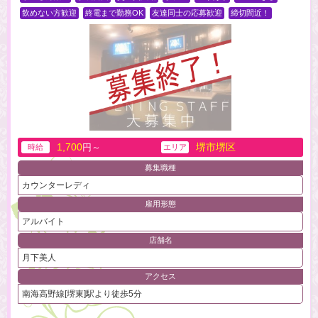
飲めない方歓迎
終電まで勤務OK
友達同士の応募歓迎
締切間近！
1,700
堺市堺区
円～
時給
エリア
募集職種
カウンターレディ
雇用形態
アルバイト
店舗名
月下美人
アクセス
南海高野線[堺東]駅より徒歩5分