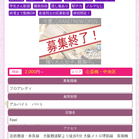
学生さん歓迎
服装自由
貸し服あり
駅チカ
ノルマなし
終電まで勤務OK
友達同士の応募歓迎
締切間近！
2,000
心斎橋・中央区
円～
時給
エリア
募集職種
フロアレディ
雇用形態
アルバイト パート
店舗名
Feel
アクセス
近鉄難波・奈良線 大阪難波駅より徒歩5分 大阪メトロ堺筋線 長堀橋