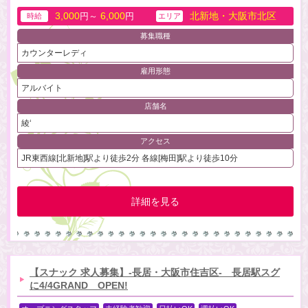
3,000
6,000
北新地・大阪市北区
円～
円
時給
エリア
募集職種
カウンターレディ
雇用形態
アルバイト
店舗名
綾‘
アクセス
JR東西線[北新地]駅より徒歩2分 各線[梅田]駅より徒歩10分
詳細を見る
【スナック 求人募集】-長居・大阪市住吉区- 長居駅スグ
に4/4GRAND OPEN!