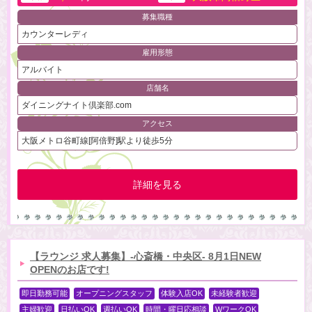
募集職種
カウンターレディ
雇用形態
アルバイト
店舗名
ダイニングナイト倶楽部.com
アクセス
大阪メトロ谷町線[阿倍野]駅より徒歩5分
詳細を見る
【ラウンジ 求人募集】-心斎橋・中央区- 8月1日NEW
OPENのお店です!
即日勤務可能
オープニングスタッフ
体験入店OK
未経験者歓迎
主婦歓迎
日払いOK
週払いOK
時間・曜日応相談
WワークOK