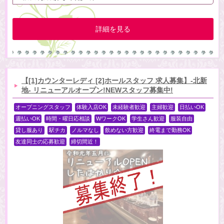
詳細を見る
【[1]カウンターレディ [2]ホールスタッフ 求人募集】-北新
地- リニューアルオープン!NEWスタッフ募集中!
オープニングスタッフ
体験入店OK
未経験者歓迎
主婦歓迎
日払いOK
週払いOK
時間・曜日応相談
WワークOK
学生さん歓迎
服装自由
貸し服あり
駅チカ
ノルマなし
飲めない方歓迎
終電まで勤務OK
友達同士の応募歓迎
締切間近！