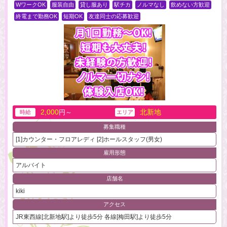
WワークOK
服装自由
貸し服あり
駅チカ
ノルマなし
飲めない方歓迎
終電まで勤務OK
短期OK
友達同士の応募歓迎
2,000
北新地
円～
時給
エリア
募集職種
[1]カウンター・フロアレディ [2]ホールスタッフ(男女)
雇用形態
アルバイト
店舗名
kiki
アクセス
JR東西線[北新地駅]より徒歩5分 各線[梅田駅]より徒歩5分