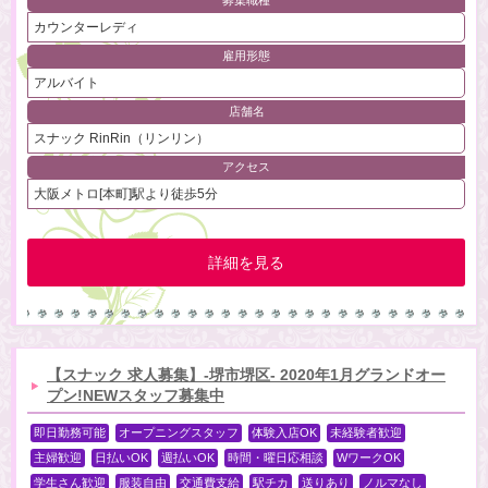
募集職種
カウンターレディ
雇用形態
アルバイト
店舗名
スナック RinRin（リンリン）
アクセス
大阪メトロ[本町]駅より徒歩5分
詳細を見る
【スナック 求人募集】-堺市堺区- 2020年1月グランドオー
プン!NEWスタッフ募集中
即日勤務可能
オープニングスタッフ
体験入店OK
未経験者歓迎
主婦歓迎
日払いOK
週払いOK
時間・曜日応相談
WワークOK
学生さん歓迎
服装自由
交通費支給
駅チカ
送りあり
ノルマなし