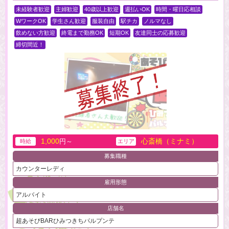
未経験者歓迎
主婦歓迎
40歳以上歓迎
週払いOK
時間・曜日応相談
WワークOK
学生さん歓迎
服装自由
駅チカ
ノルマなし
飲めない方歓迎
終電まで勤務OK
短期OK
友達同士の応募歓迎
締切間近！
1,000
心斎橋（ミナミ）
円～
時給
エリア
募集職種
カウンターレディ
雇用形態
アルバイト
店舗名
超あそびBARひみつきちパルプンテ