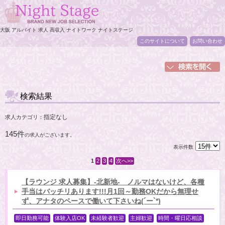
大阪 アルバイト 求人 高収入 ナイトワーク ナイトステージ
このサイトについて
お問い合わせ
検索結果
指定なし
求人カテゴリ：
145件
の求人がございます。
表示件数
1
2
3
4
次へ>>
【ラウンジ 求人募集】-北新地- ノルマはないけど、各種
手当はバッチリあります!!!月1回～勤務OKだから無理せ
ず、アナタのペースで働いて下さいね(´ー`*)
即日勤務可能
体験入店OK
未経験者歓迎
主婦歓迎
時間・曜日応相談