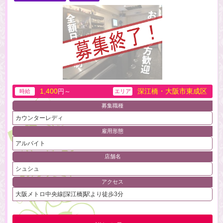
1,400
深江橋・大阪市東成区
円～
時給
エリア
募集職種
カウンターレディ
雇用形態
アルバイト
店舗名
シュシュ
アクセス
大阪メトロ中央線[深江橋]駅より徒歩3分