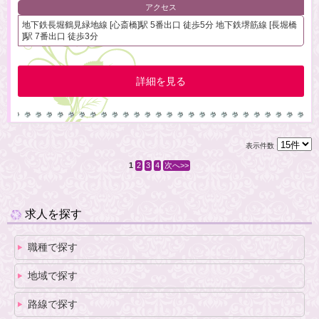
アクセス
地下鉄長堀鶴見緑地線 [心斎橋]駅 5番出口 徒歩5分 地下鉄堺筋線 [長堀橋
]駅 7番出口 徒歩3分
詳細を見る
表示件数
1
2
3
4
次へ>>
求人を探す
職種で探す
地域で探す
路線で探す