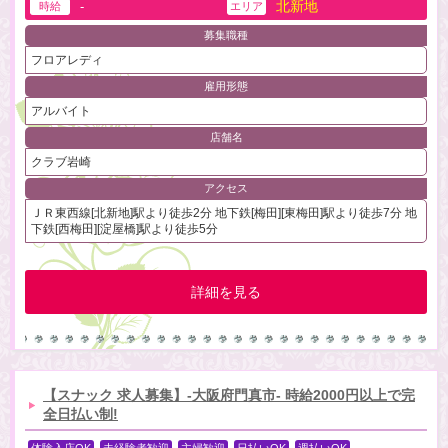
北新地
-
時給
エリア
募集職種
フロアレディ
雇用形態
アルバイト
店舗名
クラブ岩崎
アクセス
ＪＲ東西線[北新地]駅より徒歩2分 地下鉄[梅田][東梅田]駅より徒歩7分 地
下鉄[西梅田][淀屋橋]駅より徒歩5分
詳細を見る
【スナック 求人募集】-大阪府門真市- 時給2000円以上で完
全日払い制!