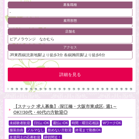
募集職種
-
雇用形態
店舗名
ピアノラウンジ なかむら
アクセス
JR東西線[北新地]駅より徒歩3分 各線[梅田]駅より徒歩6分
詳細を見る
【スナック 求人募集】-深江橋・大阪市東成区- 週1～
OK!!30代・40代の方歓迎◎
未経験者歓迎
日払いOK
週払いOK
時間・曜日応相談
WワークOK
服装自由
ノルマなし
飲めない方歓迎
終電まで勤務OK
友達同士の応募歓迎
締切間近！