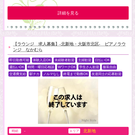
詳細を見る
【ラウンジ 求人募集】-北新地・大阪市北区- ピアノラウ
ンジ なかむら
即日勤務可能
体験入店OK
未経験者歓迎
主婦歓迎
日払いOK
週払いOK
時間・曜日応相談
WワークOK
学生さん歓迎
服装自由
交通費支給
駅チカ
ノルマなし
終電まで勤務OK
友達同士の応募歓迎
北新地
-
時給
エリア