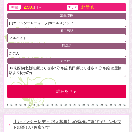
2,500
北新地
円～
時給
エリア
募集職種
[1]カウンターレディ [2]ホールスタッフ
雇用形態
アルバイト
店舗名
かのん
アクセス
JR東西線[北新地]駅より徒歩5分 各線[梅田]駅より徒歩10分 各線[淀屋橋]
駅より徒歩7分
詳細を見る
【カウンターレディ 求人募集】-心斎橋- ”遊び"がコンセプ
トの楽しいお店です