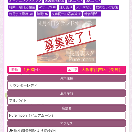
オープニングスタッフ
未経験者歓迎
日払いOK
週払いOK
時間・曜日応相談
WワークOK
送りあり
ノルマなし
飲めない方歓迎
終電まで勤務OK
短期OK
友達同士の応募歓迎
締切間近！
1,600
大阪市住吉区（長居）
円～
時給
エリア
募集職種
カウンターレディ
雇用形態
アルバイト
店舗名
Pure moon（ピュアムーン）
アクセス
JR阪和線[長居]駅より徒歩3分