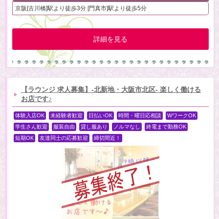
京阪[古川橋]駅より徒歩3分 [門真市]駅より徒歩5分
詳細を見る
【ラウンジ 求人募集】-北新地・大阪市北区- 楽しく働ける
お店です♪
体験入店OK
未経験者歓迎
日払いOK
時間・曜日応相談
WワークOK
学生さん歓迎
服装自由
貸し服あり
ノルマなし
終電まで勤務OK
短期OK
友達同士の応募歓迎
締切間近！