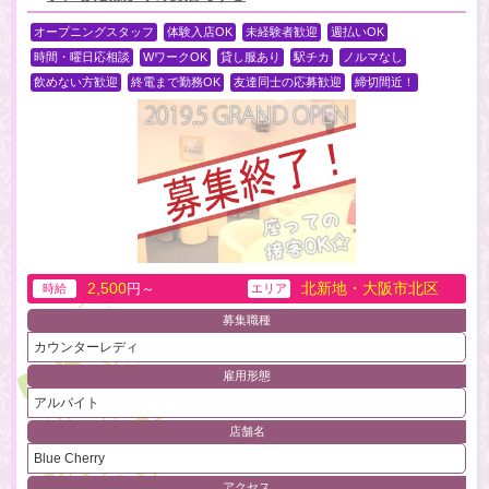
オープニングスタッフ
体験入店OK
未経験者歓迎
週払いOK
時間・曜日応相談
WワークOK
貸し服あり
駅チカ
ノルマなし
飲めない方歓迎
終電まで勤務OK
友達同士の応募歓迎
締切間近！
2,500
北新地・大阪市北区
円～
時給
エリア
募集職種
カウンターレディ
雇用形態
アルバイト
店舗名
Blue Cherry
アクセス