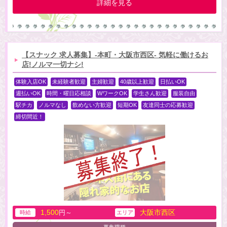
詳細を見る
【スナック 求人募集】-本町・大阪市西区- 気軽に働けるお
店!ノルマ一切ナシ!
体験入店OK
未経験者歓迎
主婦歓迎
40歳以上歓迎
日払いOK
週払いOK
時間・曜日応相談
WワークOK
学生さん歓迎
服装自由
駅チカ
ノルマなし
飲めない方歓迎
短期OK
友達同士の応募歓迎
締切間近！
1,500
大阪市西区
円～
時給
エリア