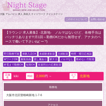
大阪 アルバイト 求人 高収入 ナイトワーク ナイトステージ
このサイトについて
お問い合わせ
【ラウンジ 求人募集】-北新地- ノルマはないけど、各種手当は
バッチリあります!!!月1回～勤務OKだから無理せず、アナタのペ
ースで働いて下さいね(´ー`*)
即日勤務可能
体験入店OK
未経験者歓迎
主婦歓迎
時間・曜日応相談
WワークOK
服装自由
貸し服あり
駅チカ
ノルマなし
飲めない方歓迎
終電まで勤務OK
短期OK
友達同士の応募歓迎
店舗
エリ
2,000
北新地
kiki
円 ～
時給
名
ア
勤務地
大阪市北区曽根崎新地 1-7-6
アクセス