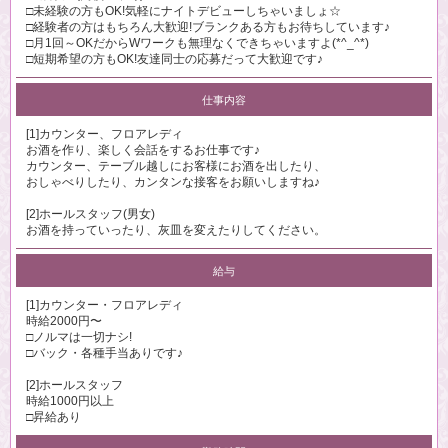
□未経験の方もOK!気軽にナイトデビューしちゃいましょ☆
□経験者の方はもちろん大歓迎!ブランクある方もお待ちしています♪
□月1回～OKだからWワークも無理なくできちゃいますよ(*^_^*)
□短期希望の方もOK!友達同士の応募だって大歓迎です♪
仕事内容
[1]カウンター、フロアレディ
お酒を作り、楽しく会話をするお仕事です♪
カウンター、テーブル越しにお客様にお酒を出したり、
おしゃべりしたり、カンタンな接客をお願いしますね♪
[2]ホールスタッフ(男女)
お酒を持っていったり、灰皿を変えたりしてください。
給与
[1]カウンター・フロアレディ
時給2000円〜
□ノルマは一切ナシ!
□バック・各種手当ありです♪
[2]ホールスタッフ
時給1000円以上
□昇給あり