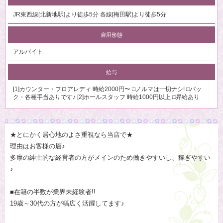
JR東西線[北新地駅]より徒歩5分 各線[梅田駅]より徒歩5分
雇用形態
アルバイト
給与
[1]カウンター・フロアレディ 時給2000円〜 □ノルマは一切ナシ! □バッ
ク・各種手当ありです♪ [2]ホールスタッフ 時給1000円以上 □昇給あり
★とにかく居心地のよさ重視なら当店で★
理由はお客様の層♪
多摩の紳士的な経営者の方がメインのため働きやすいし、稼ぎやすい
♪
■在籍の半数が業界未経験者!!
19歳～30代の方が幅広く活躍してます♪