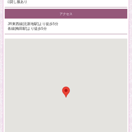
□貸し服あり
アクセス
JR東西線[北新地駅]より徒歩5分
各線[梅田駅]より徒歩5分