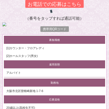
お電話での応募はこちら
（番号をタップすれば通話可能）
携帯用QRコード
募集職種
[1]カウンター・フロアレディ
[2]ホールスタッフ(男女)
雇用形態
アルバイト
勤務地
大阪市北区曽根崎新地 1-7-6
応募資格
20歳以上(高校生不可)