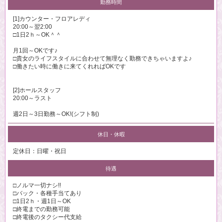
勤務時間
[1]カウンター・フロアレディ
20:00～翌2:00
□1日2ｈ～OK＾＾
月1回～OKです♪
□貴女のライフスタイルに合わせて無理なく勤務できちゃいますよ♪
□働きたい時に働きに来てくれればOKです
[2]ホールスタッフ
20:00～ラスト
週2日～3日勤務～OK!(シフト制)
休日・休暇
定休日：日曜・祝日
待遇
□ノルマ一切ナシ!!
□バック・各種手当てあり
□1日2ｈ・週1日～OK
□終電までの勤務可能
□終電後のタクシー代支給