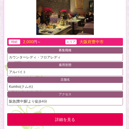
2,000
大阪府豊中市
円～
時給
エリア
募集職種
カウンターレディ・フロアレディ
雇用形態
アルバイト
店舗名
Kumho(クムホ)
アクセス
阪急[豊中]駅より徒歩4分
詳細を見る