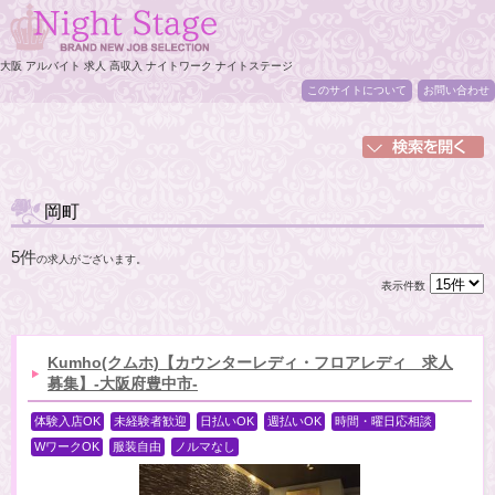
大阪 アルバイト 求人 高収入 ナイトワーク ナイトステージ
このサイトについて
お問い合わせ
岡町
5件
の求人がございます。
表示件数
Kumho(クムホ)【カウンターレディ・フロアレディ 求人
募集】-大阪府豊中市-
体験入店OK
未経験者歓迎
日払いOK
週払いOK
時間・曜日応相談
WワークOK
服装自由
ノルマなし