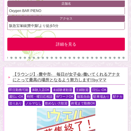
店舗名
Oxygen BAR PIENO
アクセス
阪急宝塚線[豊中]駅より徒歩5分
詳細を見る
【ラウンジ】-豊中市- 毎日が女子会♪働いてくれるアナタ
にとって最高の場所となるよう努力します!!byママ
即日勤務可能
体験入店OK
未経験者歓迎
主婦歓迎
日払いOK
週払いOK
時間・曜日応相談
WワークOK
服装自由
駐車場あり
駅チカ
送りあり
ノルマなし
飲めない方歓迎
終電まで勤務OK