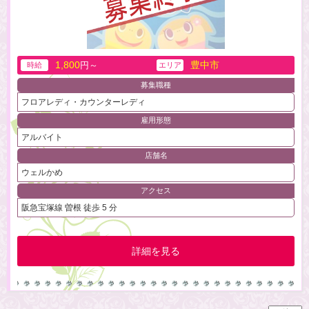
1,800
豊中市
円～
時給
エリア
募集職種
フロアレディ・カウンターレディ
雇用形態
アルバイト
店舗名
ウェルかめ
アクセス
阪急宝塚線 曽根 徒歩 5 分
詳細を見る