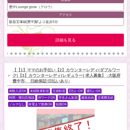
豊中Lounge grow（グロウ）
アクセス
阪急宝塚線[豊中]駅より徒歩5分
詳細を見る
【【1】ママのお手伝い【2】カウンターレディ(ダブルワー
ク)【3】カウンターレディ(レギュラー) 求人募集】 -大阪府
豊中市- 日給保証!日払いあり♪
体験入店OK
未経験者歓迎
主婦歓迎
日払いOK
週払いOK
時間・曜日応相談
WワークOK
学生さん歓迎
服装自由
交通費支給
ノルマなし
終電まで勤務OK
短期OK