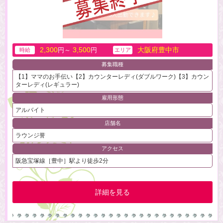
2,300
3,500
大阪府豊中市
円～
円
時給
エリア
募集職種
【1】ママのお手伝い【2】カウンターレディ(ダブルワーク)【3】カウン
ターレディ(レギュラー)
雇用形態
アルバイト
店舗名
ラウンジ誉
アクセス
阪急宝塚線［豊中］駅より徒歩2分
詳細を見る