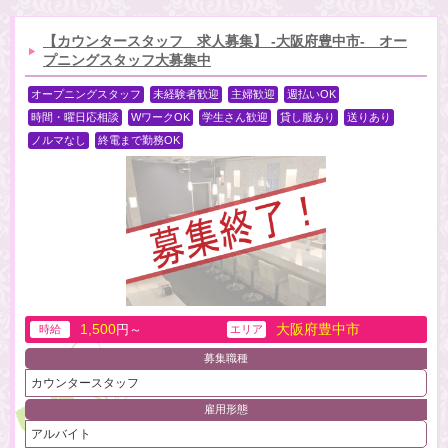
【カウンタースタッフ 求人募集】 -大阪府豊中市- オー
プニングスタッフ大募集中
オープニングスタッフ
未経験者歓迎
主婦歓迎
週払いOK
時間・曜日応相談
WワークOK
学生さん歓迎
貸し服あり
送りあり
ノルマなし
終電まで勤務OK
1,500
大阪府豊中市
円～
時給
エリア
募集職種
カウンタースタッフ
雇用形態
アルバイト