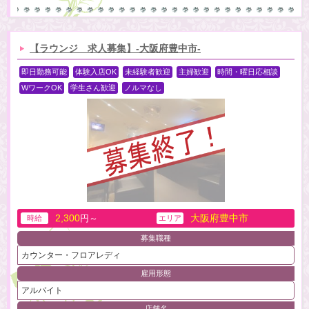
【ラウンジ 求人募集】-大阪府豊中市-
即日勤務可能
体験入店OK
未経験者歓迎
主婦歓迎
時間・曜日応相談
WワークOK
学生さん歓迎
ノルマなし
2,300
大阪府豊中市
円～
時給
エリア
募集職種
カウンター・フロアレディ
雇用形態
アルバイト
店舗名