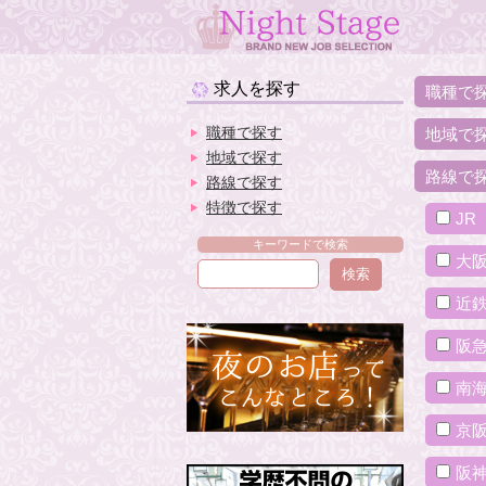
求人を探す
職種で
職種で探す
地域で
地域で探す
路線で
路線で探す
特徴で探す
JR
キーワードで検索
大
近
阪
南
京
阪