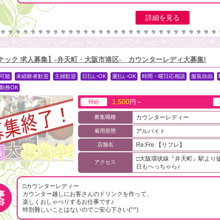
詳細を見る
ナック 求人募集】-弁天町・大阪市港区- カウンターレディ大募集!
可能
未経験者歓迎
主婦歓迎
日払いOK
週払いOK
時間・曜日応相談
服装自由
勤務OK
1,500
円～
時給
募集職種
カウンターレディー
雇用形態
アルバイト
店舗名
Re:Fre 【リフレ】
□大阪環状線『弁天町』駅より徒歩
アクセス
日もへっちゃら♪
□カウンターレディー
事
カウンター越しにお客さんのドリンクを作って、
容
楽しくおしゃべりするお仕事です♪
特別難しいことはないのでご安心下さい(^^)