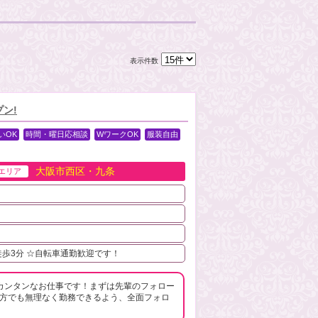
表示件数
ン!
いOK
時間・曜日応相談
WワークOK
服装自由
大阪市西区・九条
エリア
徒歩3分 ☆自転車通勤歓迎です！
カンタンなお仕事です！まずは先輩のフォロー
の方でも無理なく勤務できるよう、全面フォロ