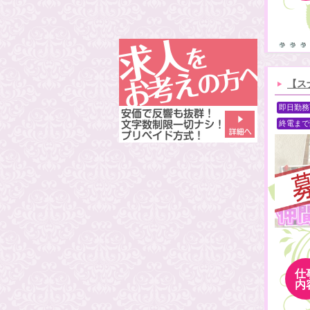
【ス
即日勤務
終電まで
仕
内