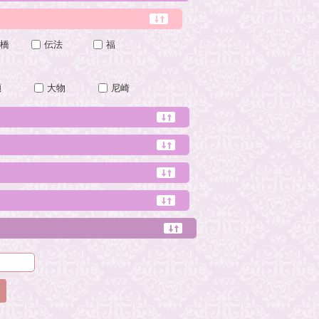
橋
伝法
福
瀬
大物
尼崎