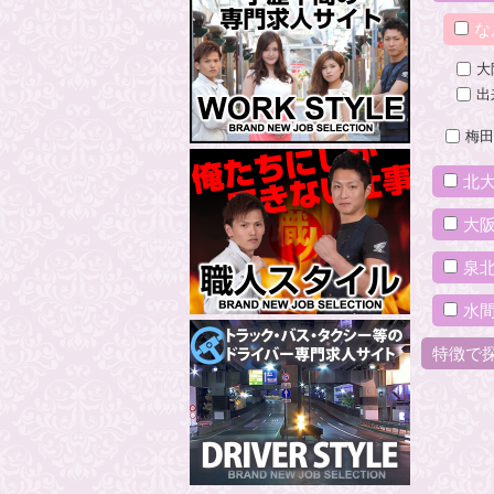
な
大
出
梅田
北
大
泉
水
特徴で