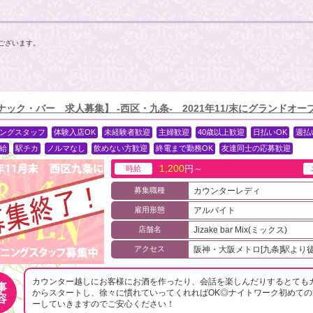
ございます。
ナック・バー 求人募集】 -西区・九条- 2021年11/末にグランドオープ
ングスタッフ
体験入店OK
未経験者歓迎
主婦歓迎
40歳以上歓迎
日払いOK
週払
給
駅チカ
ノルマなし
飲めない方歓迎
終電まで勤務OK
友達同士の応募歓迎
1,200
円～
時給
募集職種
カウンターレディ
雇用形態
アルバイト
店舗名
Jizake bar Mix(ミックス)
アクセス
阪神・大阪メトロ[九条]駅より
カウンター越しにお客様にお酒を作ったり、会話を楽しんだりするとても
事
からスタートし、徐々に慣れていってくれればOK◎ナイトワーク初めて
容
ーしていきますのでご安心ください！