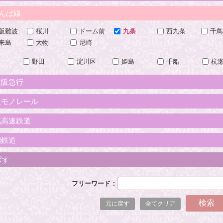
んば線
阪難波
桜川
ドーム前
九条
西九条
千鳥
来島
大物
尼崎
野田
淀川区
姫島
千船
杭
大阪急行
阪モノレール
北高速鉄道
間鉄道
探す
フリーワード：