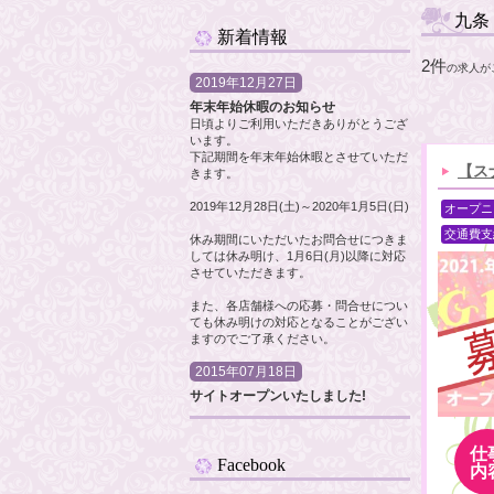
九条
新着情報
2件
の求人が
2019年12月27日
年末年始休暇のお知らせ
日頃よりご利用いただきありがとうござ
います。
下記期間を年末年始休暇とさせていただ
【ス
きます。
2019年12月28日(土)～2020年1月5日(日)
オープニ
交通費支
休み期間にいただいたお問合せにつきま
しては休み明け、1月6日(月)以降に対応
させていただきます。
また、各店舗様への応募・問合せについ
ても休み明けの対応となることがござい
ますのでご了承ください。
2015年07月18日
サイトオープンいたしました!
仕
Facebook
内