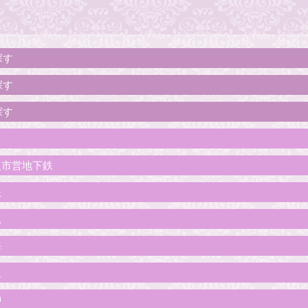
探す
探す
探す
阪市営地下鉄
鉄
急
海
阪
神