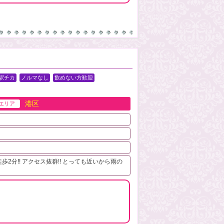
駅チカ
ノルマなし
飲めない方歓迎
港区
エリア
2分!! アクセス抜群!! とっても近いから雨の