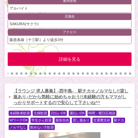
雇用形態
アルバイト
店舗名
SAKURA(サクラ)
アクセス
阪急各線［十三駅］より徒歩3分
詳細を見る
【ラウンジ 求人募集】-西中島- 駅チカ☆ノルマなし!!貸し
服あり♪だから気軽に始めちゃおう!!未経験の方もママがし
っかりサポートするので安心して下さいね^^
未経験者歓迎
主婦歓迎
日払いOK
週払いOK
時間・曜日応相談
WワークOK
学生さん歓迎
服装自由
貸し服あり
交通費支給
駅チカ
ノルマなし
飲めない方歓迎