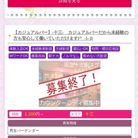
詳細を見る
【カジュアルバー】-十三- カジュアルバーだから未経験の
方も安心して働いていただけます(^_-)-☆
体験入店OK
未経験者歓迎
主婦歓迎
週払いOK
時間・曜日応相談
WワークOK
服装自由
駅チカ
ノルマなし
飲めない方歓迎
1,200
十三
円～
時給
エリア
募集職種
男女バーテンダー