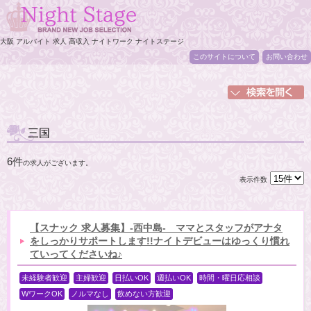
大阪 アルバイト 求人 高収入 ナイトワーク ナイトステージ
このサイトについて
お問い合わせ
三国
6件
の求人がございます。
表示件数
【スナック 求人募集】-西中島- ママとスタッフがアナタ
をしっかりサポートします!!ナイトデビューはゆっくり慣れ
ていってくださいね♪
未経験者歓迎
主婦歓迎
日払いOK
週払いOK
時間・曜日応相談
WワークOK
ノルマなし
飲めない方歓迎