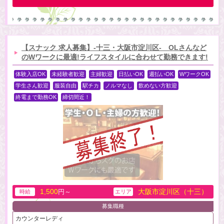
【スナック 求人募集】-十三・大阪市淀川区- OLさんなど
のWワークに最適!ライフスタイルに合わせて勤務できます!
体験入店OK
未経験者歓迎
主婦歓迎
日払いOK
週払いOK
WワークOK
学生さん歓迎
服装自由
駅チカ
ノルマなし
飲めない方歓迎
終電まで勤務OK
締切間近！
1,500
大阪市淀川区（十三）
円～
時給
エリア
募集職種
カウンターレディ