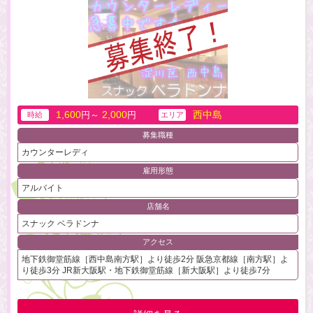
1,600
2,000
西中島
円～
円
時給
エリア
募集職種
カウンターレディ
雇用形態
アルバイト
店舗名
スナック ベラドンナ
アクセス
地下鉄御堂筋線［西中島南方駅］より徒歩2分 阪急京都線［南方駅］よ
り徒歩3分 JR新大阪駅・地下鉄御堂筋線［新大阪駅］より徒歩7分