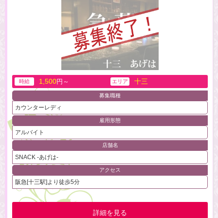
1,500
十三
円～
時給
エリア
募集職種
カウンターレディ
雇用形態
アルバイト
店舗名
SNACK -あげは-
アクセス
阪急[十三駅]より徒歩5分
詳細を見る