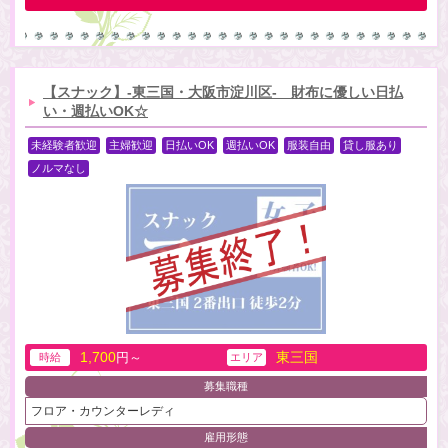
【スナック】-東三国・大阪市淀川区- 財布に優しい日払
い・週払いOK☆
未経験者歓迎
主婦歓迎
日払いOK
週払いOK
服装自由
貸し服あり
ノルマなし
1,700
東三国
円～
時給
エリア
募集職種
フロア・カウンターレディ
雇用形態