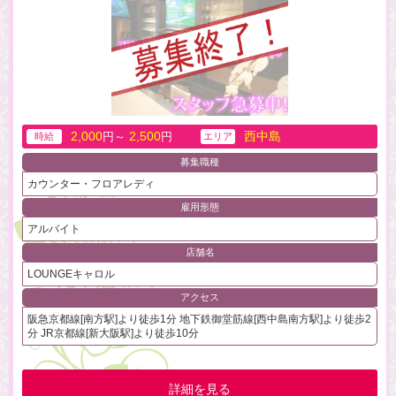
2,000
2,500
西中島
円～
円
時給
エリア
募集職種
カウンター・フロアレディ
雇用形態
アルバイト
店舗名
LOUNGEキャロル
アクセス
阪急京都線[南方駅]より徒歩1分 地下鉄御堂筋線[西中島南方駅]より徒歩2
分 JR京都線[新大阪駅]より徒歩10分
詳細を見る