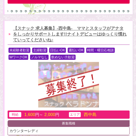
【スナック 求人募集】-西中島- ママとスタッフがアナタ
をしっかりサポートします!!ナイトデビューはゆっくり慣れ
ていってくださいね♪
未経験者歓迎
主婦歓迎
日払いOK
週払いOK
時間・曜日応相談
WワークOK
ノルマなし
飲めない方歓迎
1,600
2,000
西中島
円～
円
時給
エリア
募集職種
カウンターレディ