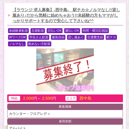
【ラウンジ 求人募集】-西中島- 駅チカ☆ノルマなし!!貸し
服あり♪だから気軽に始めちゃおう!!未経験の方もママがし
っかりサポートするので安心して下さいね^^
未経験者歓迎
主婦歓迎
日払いOK
週払いOK
時間・曜日応相談
WワークOK
学生さん歓迎
服装自由
貸し服あり
交通費支給
駅チカ
ノルマなし
飲めない方歓迎
2,000
2,500
西中島
円～
円
時給
エリア
募集職種
カウンター・フロアレディ
雇用形態
アルバイト