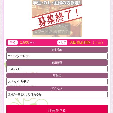
1,500
大阪市淀川区（十三）
円～
時給
エリア
募集職種
カウンターレディ
雇用形態
アルバイト
店舗名
スナック FARM
アクセス
阪急[十三]駅より徒歩2分
詳細を見る