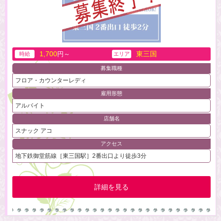
1,700
東三国
円～
時給
エリア
募集職種
フロア・カウンターレディ
雇用形態
アルバイト
店舗名
スナック アコ
アクセス
地下鉄御堂筋線［東三国駅］2番出口より徒歩3分
詳細を見る