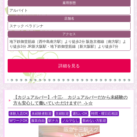
雇用形態
アルバイト
店舗名
スナック ベラドンナ
アクセス
地下鉄御堂筋線［西中島南方駅］より徒歩2分 阪急京都線［南方駅］よ
り徒歩3分 JR新大阪駅・地下鉄御堂筋線［新大阪駅］より徒歩7分
詳細を見る
【カジュアルバー】-十三- カジュアルバーだから未経験の
方も安心して働いていただけます(^_-)-☆
体験入店OK
未経験者歓迎
主婦歓迎
週払いOK
時間・曜日応相談
WワークOK
服装自由
駅チカ
ノルマなし
飲めない方歓迎