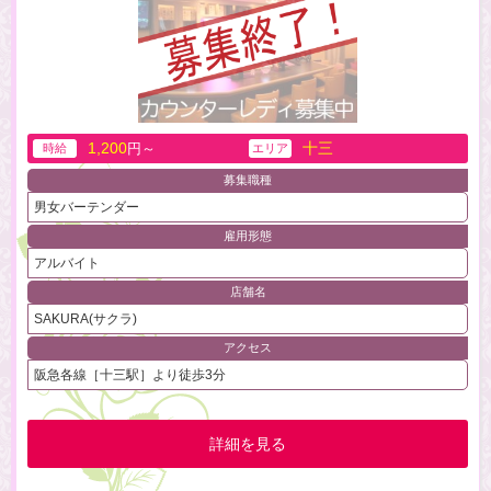
1,200
十三
円～
時給
エリア
募集職種
男女バーテンダー
雇用形態
アルバイト
店舗名
SAKURA(サクラ)
アクセス
阪急各線［十三駅］より徒歩3分
詳細を見る