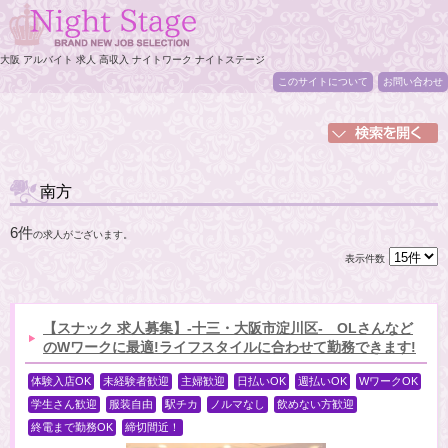
大阪 アルバイト 求人 高収入 ナイトワーク ナイトステージ
このサイトについて
お問い合わせ
南方
6件
の求人がございます。
表示件数
【スナック 求人募集】-十三・大阪市淀川区- OLさんなど
のWワークに最適!ライフスタイルに合わせて勤務できます!
体験入店OK
未経験者歓迎
主婦歓迎
日払いOK
週払いOK
WワークOK
学生さん歓迎
服装自由
駅チカ
ノルマなし
飲めない方歓迎
終電まで勤務OK
締切間近！