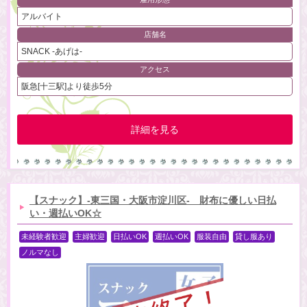
アルバイト
店舗名
SNACK -あげは-
アクセス
阪急[十三駅]より徒歩5分
詳細を見る
【スナック】-東三国・大阪市淀川区- 財布に優しい日払
い・週払いOK☆
未経験者歓迎
主婦歓迎
日払いOK
週払いOK
服装自由
貸し服あり
ノルマなし