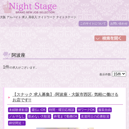
大阪 アルバイト 求人 高収入 ナイトワーク ナイトステージ
このサイトについて
お問い合わせ
阿波座
1件
の求人がございます。
表示件数
【スナック 求人募集】-阿波座・大阪市西区- 気軽に働ける
お店です!!
未経験者歓迎
週払いOK
時間・曜日応相談
WワークOK
服装自由
ノルマなし
飲めない方歓迎
終電まで勤務OK
友達同士の応募歓迎
締切間近！