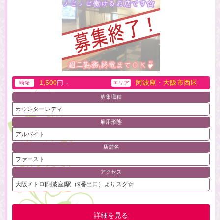
1,500
阿波座・大阪市西区
円～
時給
エリア
募集職種
カウンターレディ
雇用形態
アルバイト
店舗名
ファースト
アクセス
大阪メトロ[阿波座]駅（9番出口）よりスグ☆
詳細を見る