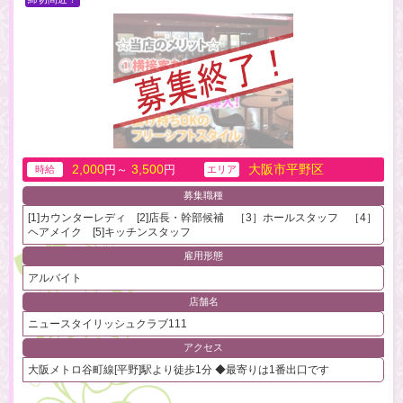
2,000
3,500
大阪市平野区
円～
円
時給
エリア
募集職種
[1]カウンターレディ [2]店長・幹部候補 ［3］ホールスタッフ ［4］
ヘアメイク [5]キッチンスタッフ
雇用形態
アルバイト
店舗名
ニュースタイリッシュクラブ111
アクセス
大阪メトロ谷町線[平野]駅より徒歩1分 ◆最寄りは1番出口です