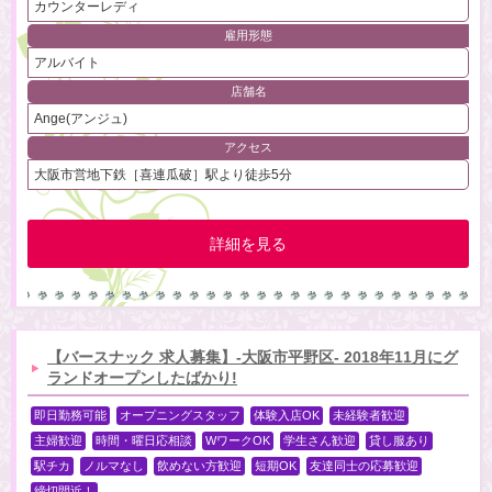
カウンターレディ
雇用形態
アルバイト
店舗名
Ange(アンジュ)
アクセス
大阪市営地下鉄［喜連瓜破］駅より徒歩5分
詳細を見る
【バースナック 求人募集】-大阪市平野区- 2018年11月にグ
ランドオープンしたばかり!
即日勤務可能
オープニングスタッフ
体験入店OK
未経験者歓迎
主婦歓迎
時間・曜日応相談
WワークOK
学生さん歓迎
貸し服あり
駅チカ
ノルマなし
飲めない方歓迎
短期OK
友達同士の応募歓迎
締切間近！