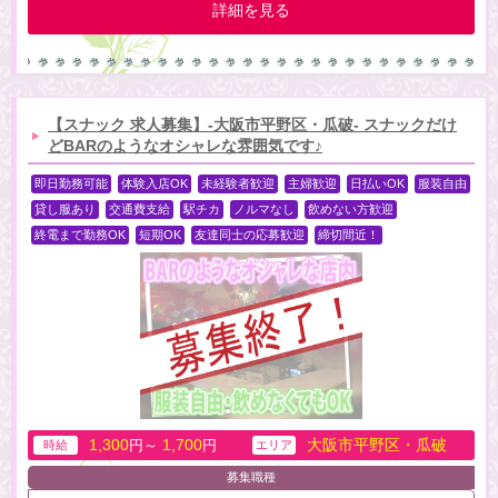
詳細を見る
【スナック 求人募集】-大阪市平野区・瓜破- スナックだけ
どBARのようなオシャレな雰囲気です♪
即日勤務可能
体験入店OK
未経験者歓迎
主婦歓迎
日払いOK
服装自由
貸し服あり
交通費支給
駅チカ
ノルマなし
飲めない方歓迎
終電まで勤務OK
短期OK
友達同士の応募歓迎
締切間近！
1,300
1,700
大阪市平野区・瓜破
円～
円
時給
エリア
募集職種