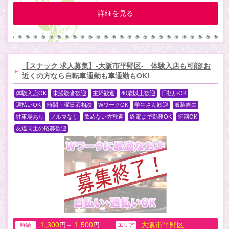
詳細を見る
【スナック 求人募集】-大阪市平野区- 体験入店も可能!お
近くの方なら自転車通勤も車通勤もOK!
体験入店OK
未経験者歓迎
主婦歓迎
40歳以上歓迎
日払いOK
週払いOK
時間・曜日応相談
WワークOK
学生さん歓迎
服装自由
駐車場あり
ノルマなし
飲めない方歓迎
終電まで勤務OK
短期OK
友達同士の応募歓迎
1,300
1,500
大阪市平野区
円～
円
時給
エリア