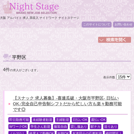
大阪 アルバイト 求人 高収入 ナイトワーク ナイトステージ
このサイトについて
お問い合わせ
平野区
4件
の求人がございます。
表示件数
【スナック 求人募集】-喜連瓜破・大阪市平野区- 日払い
OK♪完全自己申告制シフトだから忙しい方も楽々勤務可能
です◎
即日勤務可能
未経験者歓迎
主婦歓迎
日払いOK
週払いOK
WワークOK
学生さん歓迎
服装自由
貸し服あり
駅チカ
送りあり
ノルマなし
終電まで勤務OK
短期OK
友達同士の応募歓迎
締切間近！