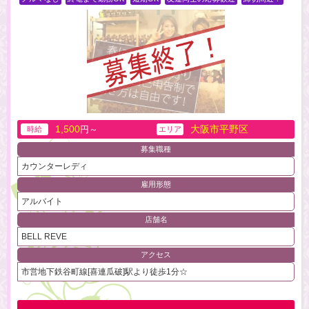
1,500
大阪市平野区
円～
時給
エリア
募集職種
カウンターレディ
雇用形態
アルバイト
店舗名
BELL REVE
アクセス
市営地下鉄谷町線[喜連瓜破]駅より徒歩1分☆