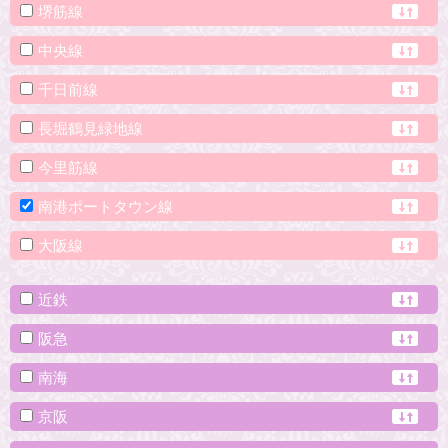
堺筋線
中央線
千日前線
長堀鶴見緑地線
今里筋線
南港ポートタウン線
大阪線
近鉄
阪急
南海
京阪