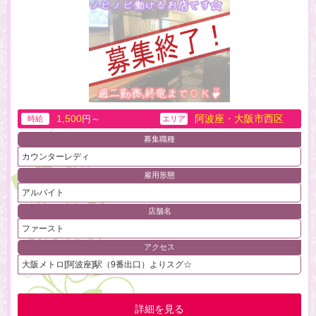
1,500
阿波座・大阪市西区
円～
時給
エリア
募集職種
カウンターレディ
雇用形態
アルバイト
店舗名
ファースト
アクセス
大阪メトロ[阿波座]駅（9番出口）よりスグ☆
詳細を見る