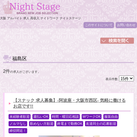
大阪 アルバイト 求人 高収入 ナイトワーク ナイトステージ
このサイトについて
お問い合わせ
福島区
2件
の求人がございます。
表示件数
【スナック 求人募集】-阿波座・大阪市西区- 気軽に働ける
お店です!!
未経験者歓迎
週払いOK
時間・曜日応相談
WワークOK
服装自由
ノルマなし
飲めない方歓迎
終電まで勤務OK
友達同士の応募歓迎
締切間近！