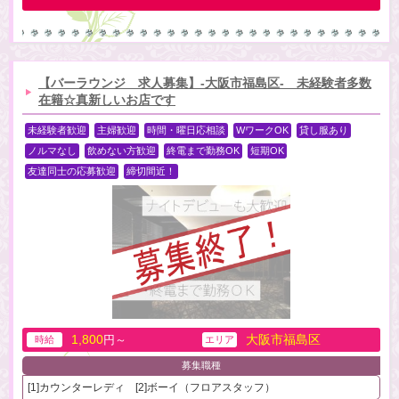
【バーラウンジ 求人募集】-大阪市福島区- 未経験者多数
在籍☆真新しいお店です
未経験者歓迎
主婦歓迎
時間・曜日応相談
WワークOK
貸し服あり
ノルマなし
飲めない方歓迎
終電まで勤務OK
短期OK
友達同士の応募歓迎
締切間近！
1,800
大阪市福島区
円～
時給
エリア
募集職種
[1]カウンターレディ [2]ボーイ（フロアスタッフ）