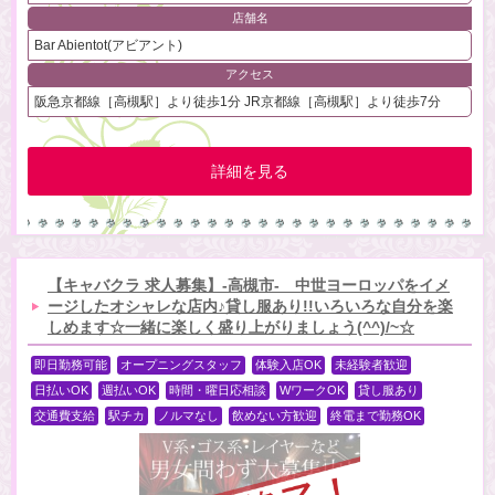
店舗名
Bar Abientot(アビアント)
アクセス
阪急京都線［高槻駅］より徒歩1分 JR京都線［高槻駅］より徒歩7分
詳細を見る
【キャバクラ 求人募集】-高槻市- 中世ヨーロッパをイメ
ージしたオシャレな店内♪貸し服あり!!いろいろな自分を楽
しめます☆一緒に楽しく盛り上がりましょう(^^)/~☆
即日勤務可能
オープニングスタッフ
体験入店OK
未経験者歓迎
日払いOK
週払いOK
時間・曜日応相談
WワークOK
貸し服あり
交通費支給
駅チカ
ノルマなし
飲めない方歓迎
終電まで勤務OK