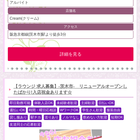
アルバイト
店舗名
Cream(クリーム)
アクセス
阪急京都線[茨木市]駅より徒歩3分
詳細を見る
【ラウンジ 求人募集】-茨木市- リニューアルオープンし
たばかり!入店祝金あります☆
即日勤務可能
体験入店OK
未経験者歓迎
主婦歓迎
日払いOK
週払いOK
時間・曜日応相談
WワークOK
学生さん歓迎
服装自由
貸し服あり
駅チカ
送りあり
ノルマなし
飲めない方歓迎
短期OK
友達同士の応募歓迎