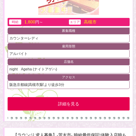
1,800
高槻市
円～
時給
エリア
募集職種
カウンターレディ
雇用形態
アルバイト
店舗名
night Ageha (ナイトアゲハ)
アクセス
阪急京都線[高槻市]駅より徒歩3分
詳細を見る
【ラウンジ 求人募集】-茨木市- 時給最低保証!体験入店時も