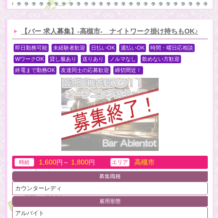
【バー 求人募集】-高槻市- ナイトワーク掛け持ちもOK♪
即日勤務可能
未経験者歓迎
日払いOK
週払いOK
時間・曜日応相談
WワークOK
貸し服あり
送りあり
ノルマなし
飲めない方歓迎
終電まで勤務OK
友達同士の応募歓迎
締切間近！
1,600
1,800
高槻市
円～
円
時給
エリア
募集職種
カウンターレディ
雇用形態
アルバイト