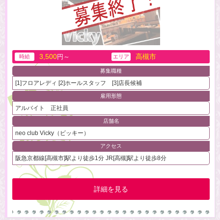
3,500
高槻市
円～
時給
エリア
募集職種
[1]フロアレディ [2]ホールスタッフ [3]店長候補
雇用形態
アルバイト 正社員
店舗名
neo club Vicky（ビッキー）
アクセス
阪急京都線[高槻市]駅より徒歩1分 JR[高槻]駅より徒歩8分
詳細を見る