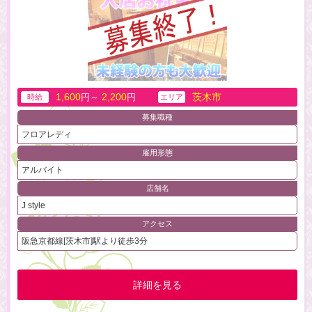
1,600
2,200
茨木市
円～
円
時給
エリア
募集職種
フロアレディ
雇用形態
アルバイト
店舗名
J style
アクセス
阪急京都線[茨木市]駅より徒歩3分
詳細を見る