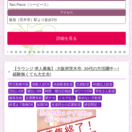
Two Piece（ツーピース）
アクセス
阪急［茨木市］駅より徒歩2分
詳細を見る
【ラウンジ 求人募集】-大阪府茨木市- 30代の方活躍中～!
経験無くても大丈夫!
即日勤務可能
体験入店OK
未経験者歓迎
主婦歓迎
40歳以上歓迎
日払いOK
週払いOK
時間・曜日応相談
WワークOK
学生さん歓迎
服装自由
交通費支給
駅チカ
ノルマなし
飲めない方歓迎
終電まで勤務OK
短期OK
友達同士の応募歓迎
締切間近！