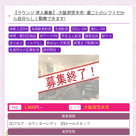
【ラウンジ 求人募集】-大阪府茨木市- 週ごとのシフトだか
ら自分らしく勤務できます!
体験入店OK
未経験者歓迎
主婦歓迎
日払いOK
週払いOK
時間・曜日応相談
WワークOK
学生さん歓迎
服装自由
駅チカ
送りあり
ノルマなし
飲めない方歓迎
終電まで勤務OK
友達同士の応募歓迎
締切間近！
1,800
大阪府茨木市
円～
時給
エリア
募集職種
[1]フロア・カウンターレディ [2]ホールスタッフ
雇用形態