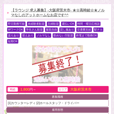
【ラウンジ 求人募集】-大阪府茨木市- ★☆高時給☆★ノル
マなしのアットホームなお店です^^
即日勤務可能
未経験者歓迎
主婦歓迎
週払いOK
時間・曜日応相談
WワークOK
学生さん歓迎
服装自由
貸し服あり
交通費支給
駅チカ
送りあり
迎えあり
ノルマなし
飲めない方歓迎
終電まで勤務OK
短期OK
1,800
大阪府茨木市
円～
時給
エリア
募集職種
[1]カウンターレディ [2]ホールスタッフ・ドライバー
雇用形態