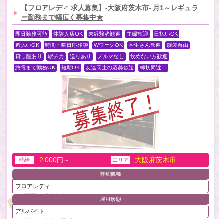
【フロアレディ 求人募集】-大阪府茨木市- 月1～レギュラ
ー勤務まで幅広く募集中★
即日勤務可能
体験入店OK
未経験者歓迎
主婦歓迎
日払いOK
週払いOK
時間・曜日応相談
WワークOK
学生さん歓迎
服装自由
貸し服あり
駅チカ
送りあり
ノルマなし
飲めない方歓迎
終電まで勤務OK
短期OK
友達同士の応募歓迎
締切間近！
2,000
大阪府茨木市
円～
時給
エリア
募集職種
フロアレディ
雇用形態
アルバイト