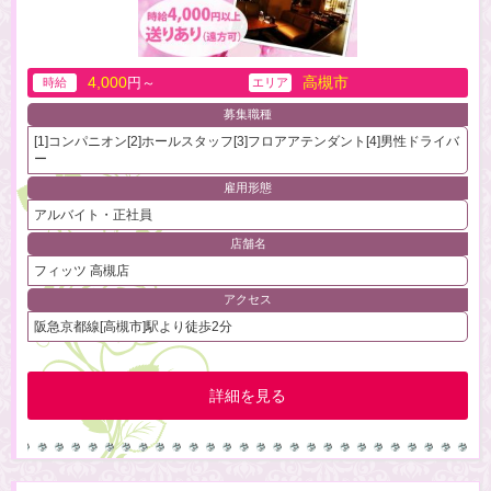
4,000
高槻市
円～
時給
エリア
募集職種
[1]コンパニオン[2]ホールスタッフ[3]フロアアテンダント[4]男性ドライバ
ー
雇用形態
アルバイト・正社員
店舗名
フィッツ 高槻店
アクセス
阪急京都線[高槻市]駅より徒歩2分
詳細を見る