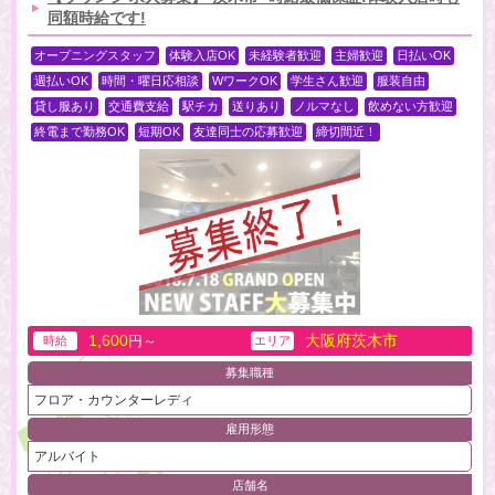
同額時給です!
オープニングスタッフ
体験入店OK
未経験者歓迎
主婦歓迎
日払いOK
週払いOK
時間・曜日応相談
WワークOK
学生さん歓迎
服装自由
貸し服あり
交通費支給
駅チカ
送りあり
ノルマなし
飲めない方歓迎
終電まで勤務OK
短期OK
友達同士の応募歓迎
締切間近！
1,600
大阪府茨木市
円～
時給
エリア
募集職種
フロア・カウンターレディ
雇用形態
アルバイト
店舗名