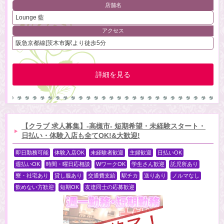
店舗名
Lounge 藍
アクセス
阪急京都線[茨木市]駅より徒歩5分
詳細を見る
【クラブ 求人募集】-高槻市- 短期希望・未経験スタート・
日払い・体験入店も全てOK!&大歓迎!
即日勤務可能
体験入店OK
未経験者歓迎
主婦歓迎
日払いOK
週払いOK
時間・曜日応相談
WワークOK
学生さん歓迎
託児所あり
寮・社宅あり
貸し服あり
交通費支給
駅チカ
送りあり
ノルマなし
飲めない方歓迎
短期OK
友達同士の応募歓迎