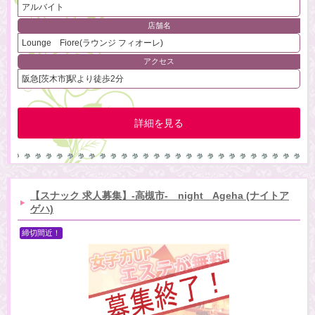
アルバイト
店舗名
Lounge Fiore(ラウンジ フィオーレ)
アクセス
阪急[茨木市]駅より徒歩2分
詳細を見る
【スナック 求人募集】-高槻市- night Ageha (ナイトア
ゲハ)
締切間近！