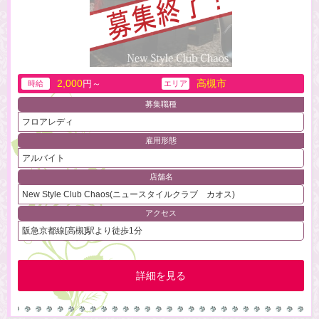
2,000
高槻市
円～
時給
エリア
募集職種
フロアレディ
雇用形態
アルバイト
店舗名
New Style Club Chaos(ニュースタイルクラブ カオス)
アクセス
阪急京都線[高槻]駅より徒歩1分
詳細を見る