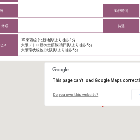
与
勤務時間
・休暇
待遇
JR東西線 [北新地]駅より徒歩1分
大阪メトロ新御堂筋線[梅田]駅より徒歩5分
セス
大阪環状線他 [大阪]駅より徒歩5分
This page can't load Google Maps correctl
Do you own this website?