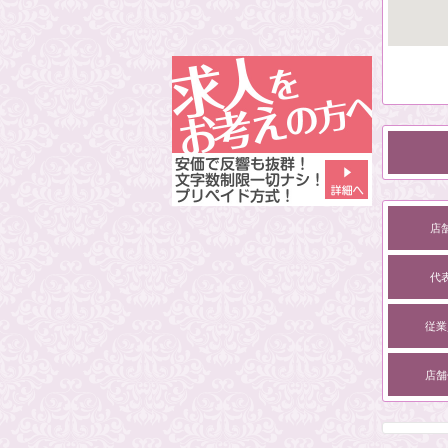
店
代
従業
店舗