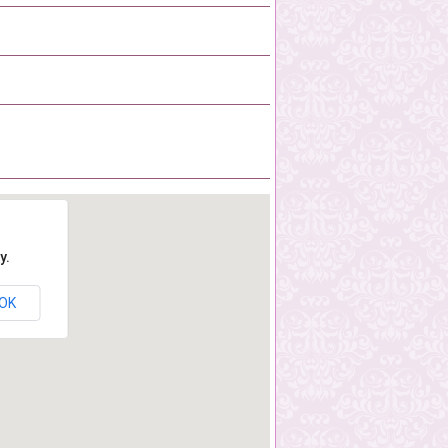
y.
OK