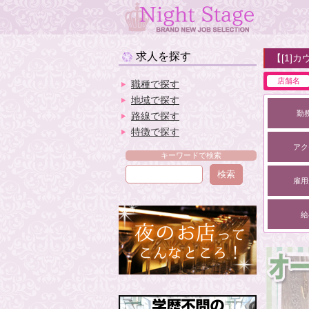
求人を探す
【[1]
店舗名
職種で探す
地域で探す
勤
路線で探す
特徴で探す
アク
キーワードで検索
雇用
給