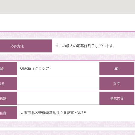
※この求人の応募は終了しています。
応募方法
Gracia（グラシア）
舗名
URL
表者
設立
員数
事業内容
大阪市北区曽根崎新地 1-9-6 菱富ビル2F
住所