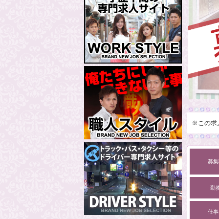
※この求
募集
勤
仕事