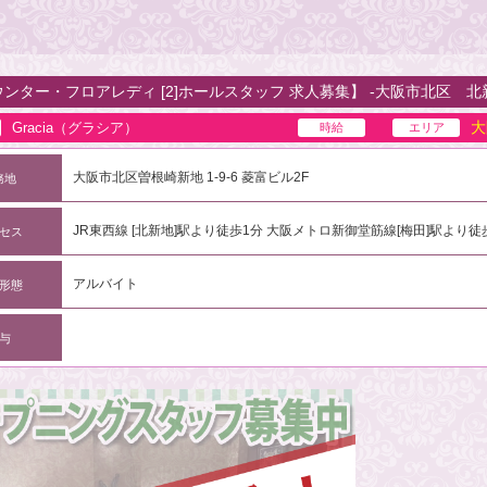
カウンター・フロアレディ [2]ホールスタッフ 求人募集】 -大阪市北区 北
大
Gracia（グラシア）
時給
エリア
大阪市北区曽根崎新地 1-9-6 菱富ビル2F
務地
JR東西線 [北新地]駅より徒歩1分 大阪メトロ新御堂筋線[梅田]駅より徒
セス
アルバイト
形態
与