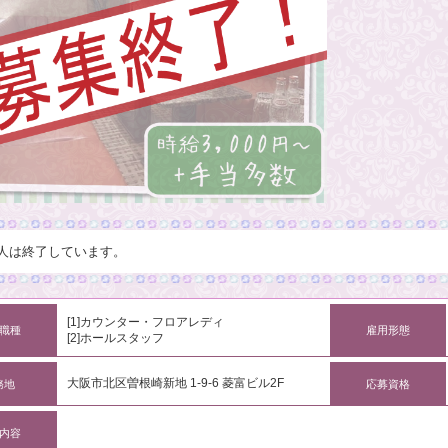
人は終了しています。
[1]カウンター・フロアレディ
職種
雇用形態
[2]ホールスタッフ
大阪市北区曽根崎新地 1-9-6 菱富ビル2F
務地
応募資格
内容